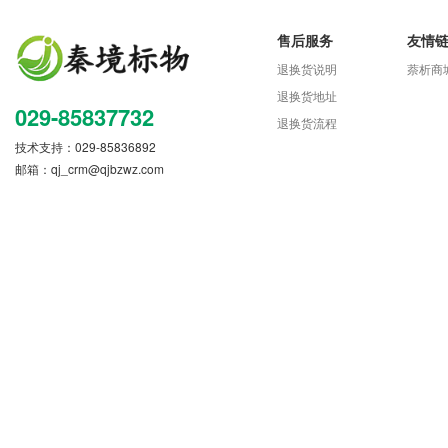
售后服务
友情
退换货说明
萘析商
退换货地址
029-85837732
退换货流程
技术支持：029-85836892
邮箱：
qj_crm@qjbzwz.com