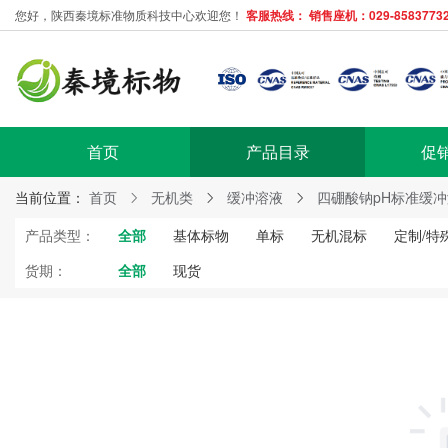
您好，陕西秦境标准物质科技中心欢迎您！
客服热线： 销售座机：029-85837732
首页
产品目录
促
当前位置：
首页
无机类
缓冲溶液
四硼酸钠pH标准缓冲溶液
产品类型：
全部
基体标物
单标
无机混标
定制/特
货期：
全部
现货